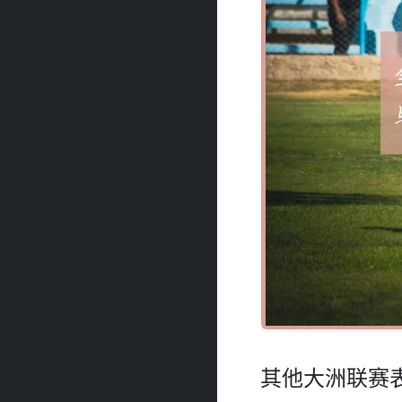
其他大洲联赛