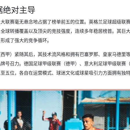
据绝对主导
五大联赛毫无悬念地占据了榜单前五的位置。英格兰足球超级联
、全球转播覆盖以及顶尖的竞技强度，连续多年稳居榜首。其巨
，形成了强大的竞争循环。
（西甲）紧随其后，其技术流风格和拥有巴塞罗那、皇家马德里
品牌号召力。德国足球甲级联赛（德甲）、意大利足球甲级联赛
三至五位，各自在运营模式、球迷文化或球星吸引力方面拥有独