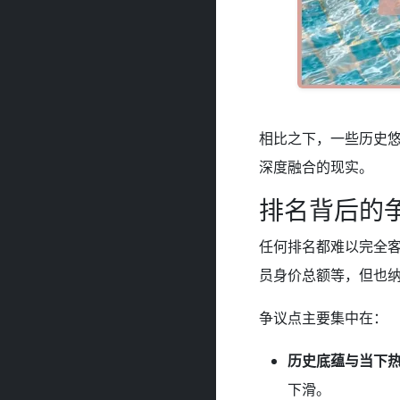
相比之下，一些历史
深度融合的现实。
排名背后的
任何排名都难以完全
员身价总额等，但也
争议点主要集中在：
历史底蕴与当下
下滑。