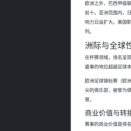
欧洲之外，巴西甲级
前十。亚洲范围内，日
响力日益扩大。美国职
列。
洲际与全球
在杯赛领域，排名呈
盛事的地位超越足球
欧洲足球锦标赛（欧洲
尖的俱乐部，被誉为
誉。
商业价值与转
赛事的商业价值是排