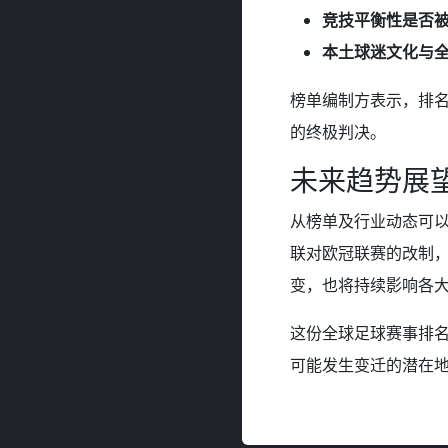
竞技平衡性是否
本土球迷文化与
榜单编制方表示，排
的终极判决。
未来趋势展
从榜单及行业动态可
联对欧冠联赛的改制
变，也将持续影响各
这份全球足球赛事排
可能发生变迁的潜在