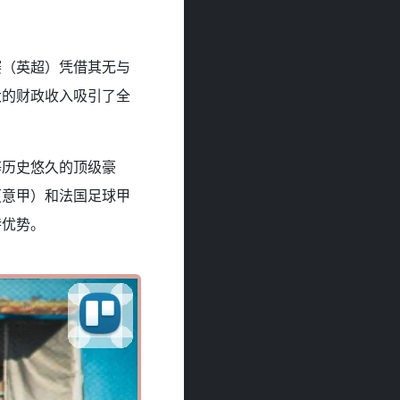
赛（英超）凭借其无与
大的财政收入吸引了全
等历史悠久的顶级豪
（意甲）和法国足球甲
特优势。