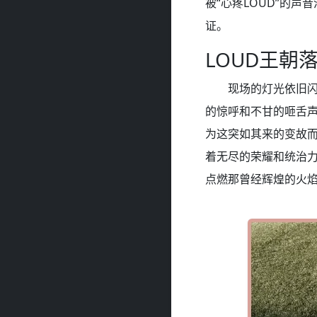
被“心疼LOUD”的
证。
LOUD王朝
现场的灯光依旧闪
的惊呼和不甘的咂舌
为这突如其来的变故而
着无尽的荣耀和统治
点燃那曾经辉煌的火