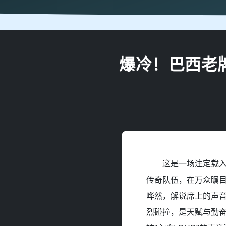
爆冷！巴西老
这是一场注定载入
传奇队伍，在万众瞩
哗然，解说席上的声
烈碰撞，是天赋与勤