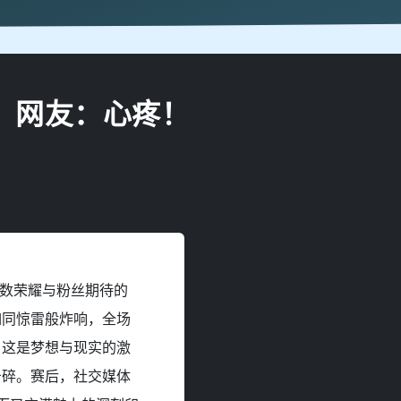
，网友：心疼！
无数荣耀与粉丝期待的
如同惊雷般炸响，全场
，这是梦想与现实的激
击碎。赛后，社交媒体