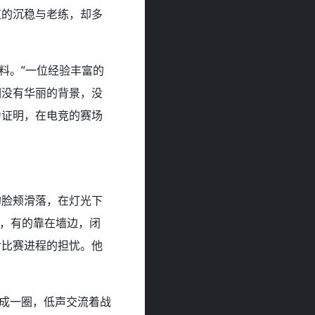
伍的沉稳与老练，却多
料。”一位经验丰富的
们没有华丽的背景，没
力证明，在电竞的赛场
的脸颊滑落，在灯光下
们，有的靠在墙边，闭
对比赛进程的担忧。他
围成一圈，低声交流着战