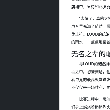
崩塌中，显得如此脆
“太快了，真的太
声音里充满了茫然。
休止符。LOUD的统
的雨水，一点点地侵蚀
无名之辈的
与LOUD的黯然
喜之中。初登赛场，
着电竞的最高殿堂进发
不仅仅是一场胜利，
比赛过程中，我
们身上燃烧着熊熊烈