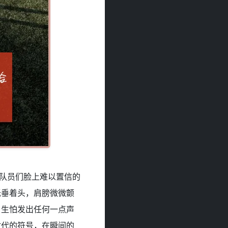
UD队员们脸上难以置信的
低垂着头，肩膀微微颤
，生怕发出任何一点声
时代的符号，在瞬间的