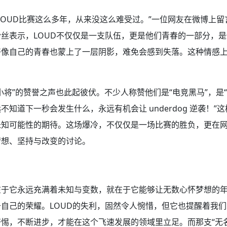
LOUD比赛这么多年，从来没这么难受过。”一位网友在微博上
丝表示，LOUD不仅仅是一支队伍，更是他们青春的一部分，
好像自己的青春也蒙上了一层阴影，难免会感到失落。这种情感
。
小将”的赞誉之声也此起彼伏。不少人称赞他们是“电竞黑马”，是“
不知道下一秒会发生什么，永远有机会让 underdog 逆袭！”
未知可能性的期待。这场爆冷，不仅仅是一场比赛的胜负，更在
梦想、坚持与改变的讨论。
在于它永远充满着未知与变数，就在于它能够让无数心怀梦想的
自己的荣耀。LOUD的失利，固然令人惋惜，但它也提醒着我
惕，不断进步，才能在这个飞速发展的领域里立足。而那支“无