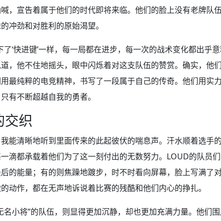
呐喊，宣告着属于他们的时代即将来临。他们的脸上没有老牌队
虎的冲劲和对胜利的原始渴望。
下了‘快进键’一样，每一局都在进步，每一次的战术变化都出乎意
说道，他不住地摇头，眼中闪烁着对这支队伍的赞赏。确实，他
们用最纯粹的电竞精神，书写了一段属于自己的传奇。他们用实
，只有不断超越自我的勇者。
的交织
，我能清晰地听到里面传来的此起彼伏的喘息声。汗水顺着选手
一滴都承载着他们为了这一刻付出的无数努力。LOUD的队员
最后的能量；有的则焦躁地踱步，时不时看向屏幕，脸上写满了
微的动作，都在无声地诉说着比赛的残酷和他们内心的挣扎。
无名小将”的队伍，则显得更加沉静，却也更加充满力量。他们