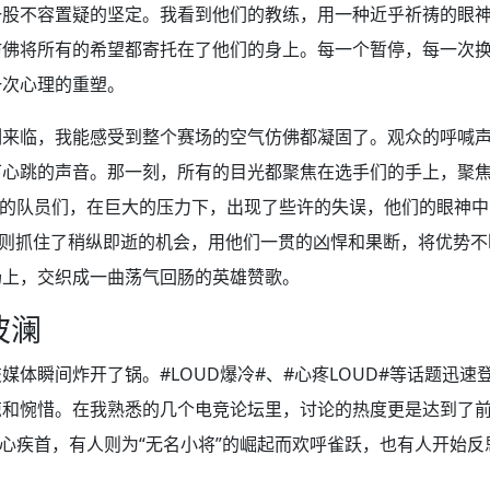
一股不容置疑的坚定。我看到他们的教练，用一种近乎祈祷的眼
仿佛将所有的希望都寄托在了他们的身上。每一个暂停，每一次
一次心理的重塑。
刻来临，我能感受到整个赛场的空气仿佛都凝固了。观众的呼喊
下心跳的声音。那一刻，所有的目光都聚焦在选手们的手上，聚
D的队员们，在巨大的压力下，出现了些许的失误，他们的眼神
，则抓住了稍纵即逝的机会，用他们一贯的凶悍和果断，将优势
场上，交织成一曲荡气回肠的英雄赞歌。
波澜
媒体瞬间炸开了锅。#LOUD爆冷#、#心疼LOUD#等话题迅
惊和惋惜。在我熟悉的几个电竞论坛里，讨论的热度更是达到了
痛心疾首，有人则为“无名小将”的崛起而欢呼雀跃，也有人开始反