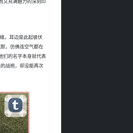
酷而又充满魅力的深刻印
边缘，耳边是此起彼伏
沉默，仿佛连空气都在
，他们的名字本身就代表
悉的战袍，却没能再次