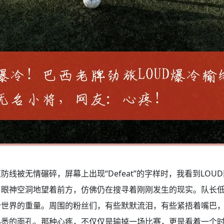
防线被无情碾碎，屏幕上出现“Defeat”的字样时，我看到LO
，眼神空洞地望着前方，仿佛仍在搜寻着刚刚发生的现实。队长
个世界的重量。周围的粉丝们，有些默默流泪，有些紧捂着嘴巴
熟悉的面孔。那种心疼，不仅仅是输掉一场比赛，更是看着一个