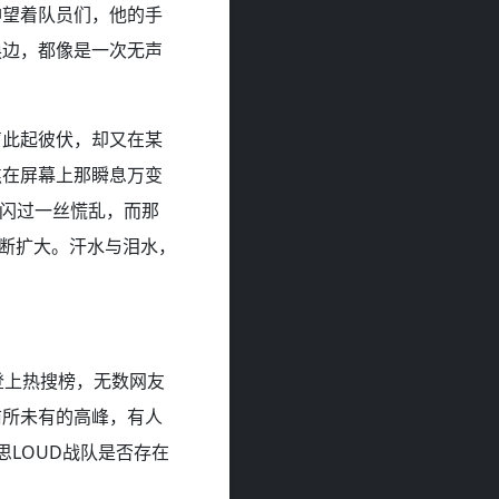
神望着队员们，他的手
换边，都像是一次无声
声此起彼伏，却又在某
焦在屏幕上那瞬息万变
中闪过一丝慌乱，而那
不断扩大。汗水与泪水，
速登上热搜榜，无数网友
前所未有的高峰，有人
思LOUD战队是否存在