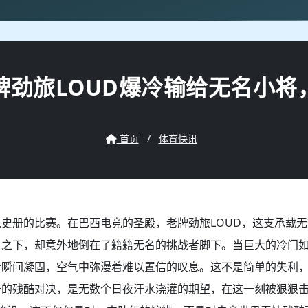
牌劲旅LOUD爆冷输给无名小将
2026-06-25 17:06
24 次阅读
首页
/
体育快讯
史册的比赛。在巴西电竞的圣殿，老牌劲旅LOUD，这支承载
目之下，却意外地倒在了籍籍无名的挑战者脚下。当巨大的冷门
音瞬间凝固，空气中弥漫着难以置信的叹息。这不是简单的失利
奋的残酷对决，是无数个日夜汗水浇灌的期望，在这一刻被狠狠