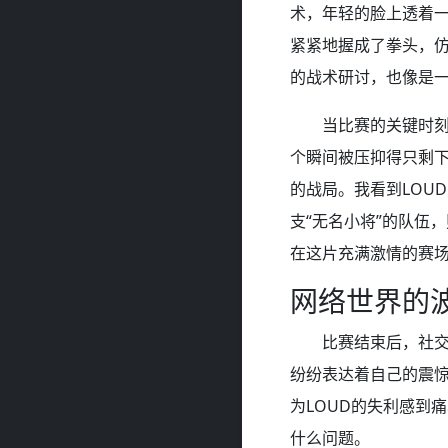
术，年轻的脸上透着
紧紧地握成了拳头，
的战术研讨，也像是
当比赛的关键时
个瞬间被压抑得只剩
的战局。我看到LOU
支“无名小将”的队伍
在这片充满激情的赛
网络世界的
比赛结束后，社交
纷纷表达着自己的震
为LOUD的失利感到
什么问题。