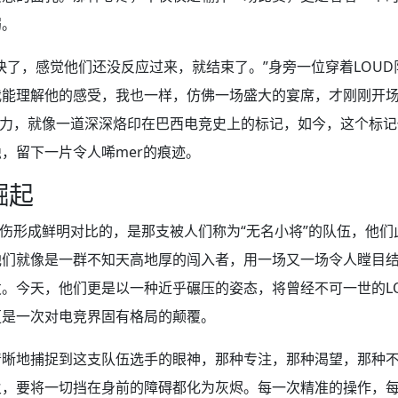
弱。
快了，感觉他们还没反应过来，就结束了。”身旁一位穿着LOU
我能理解他的感受，我也一样，仿佛一场盛大的宴席，才刚刚开
治力，就像一道深深烙印在巴西电竞史上的标记，如今，这个标
，留下一片令人唏mer的痕迹。
崛起
神伤形成鲜明对比的，是那支被人们称为“无名小将”的队伍，他
他们就像是一群不知天高地厚的闯入者，用一场又一场令人瞠目
。今天，他们更是以一种近乎碾压的姿态，将曾经不可一世的L
更是一次对电竞界固有格局的颠覆。
清晰地捕捉到这支队伍选手的眼神，那种专注，那种渴望，那种
火，要将一切挡在身前的障碍都化为灰烬。每一次精准的操作，