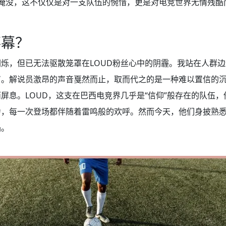
声音淹没，这不仅仅是对一支队伍的惋惜，更是对电竞世界无情残
落幕？
烁，但已无法驱散笼罩在LOUD粉丝心中的阴霾。我站在人群
声。解说员激昂的声音戛然而止，取而代之的是一种难以置信的
屏息。LOUD，这支在巴西电竞界几乎是“信仰”般存在的队伍
力，每一次登场都伴随着雷鸣般的欢呼。然而今天，他们身披熟
焰。